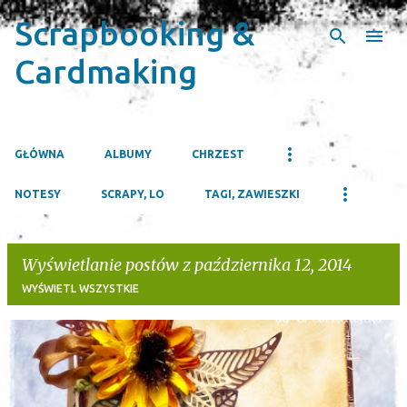
Scrapbooking &
Przejdź do głównej zawartości
Cardmaking
GŁÓWNA
ALBUMY
CHRZEST
NOTESY
SCRAPY, LO
TAGI, ZAWIESZKI
Wyświetlanie postów z października 12, 2014
WYŚWIETL WSZYSTKIE
P
o
s