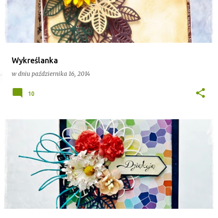
t
y
Wykreślanka
w dniu
października 16, 2014
10